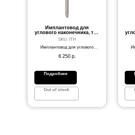
Имплантовод для
углового наконечника, тип
угл
корневидный, короткий
SKU:
ITH
Имплантовод для углового
И
наконечника, тип корневидный,
нако
короткий, материал SS
у
6 250
р.
Подробнее
Out of stock