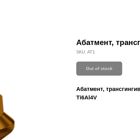
Абатмент, тран
SKU:
AT1
Out of stock
Абатмент, трансгинги
Ti6Al4V