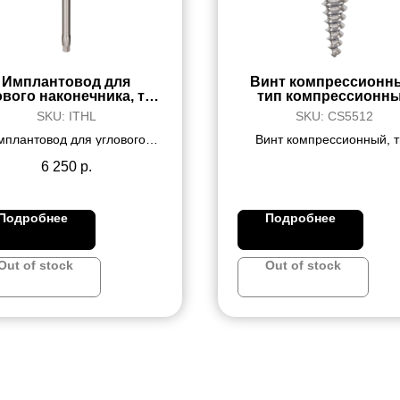
Имплантовод для
Винт компрессионн
ового наконечника, тип
тип компрессионн
корневидный,
SKU:
ITHL
SKU:
CS5512
удлиненный
мплантовод для углового
Винт компрессионный, т
нечника, тип корневидный,
компрессионный, диаметр
длиненный, материал SS
мм, длина 12 мм
6 250
р.
Подробнее
Подробнее
Out of stock
Out of stock