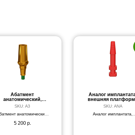
Абатмент
Аналог имплантата
анатомический,
внешняя платформ
прямой
SKU:
A3
SKU:
ANA
батмент анатомический,
Аналог имплантата,
прямой, высота 3 мм,
внешняя платформа,
материал Ti6Al4V
материал POM-C
5 200
р.