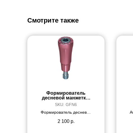
Смотрите также
Формирователь
десневой манжетки,
узкий
SKU:
GFN6
Формирователь десневой
А
манжетки, узкий, высота 6
мм, материал Ti6Al4V
2 100
р.