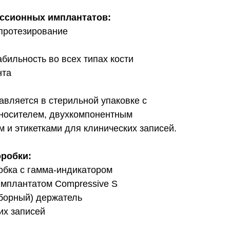
ссионных имплантатов:
протезирование
бильность во всех типах кости
нта
вляется в стерильной упаковке с
носителем, двухкомпонентным
 и этикетками для клинических записей.
робки:
обка с гамма-индикатором
имплантатом Compressive S
борный) держатель
их записей